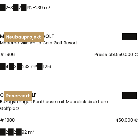
vise personrettede annoncer for brugeren, når denne
færdes på nettet.
MIJAS - LA CALA GOLF
Neubauprojekt
Moderne Villa im La Cala Golf Resort
# 1906
Preise ab
1.550.000 €
4
3
233 m²
1.216
CASARES GOLF
Reserviert
Bezugsfertiges Penthouse mit Meerblick direkt am
Golfplatz
# 1888
450.000 €
2
2
92 m²