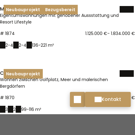
Resort Lifestyle
# 1874
1.125.000 €
- 1.834.000 €
2-4
2-4
136-221 m²
CASARES GOLF
Neubauprojekt
Wohnen zwischen Golfplatz, Meer und malerischen
Bergdörfern
# 1870
442.000 €
- 761.000 €
3
2
99-116 m²
MIJAS - CERRADO DEL AGUILA
Neubauprojekt
Elegante Wohnungen mit Weitblick und ruhiger
Umgebung