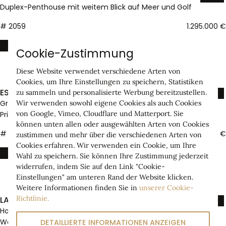
3
3
148 m²
Cookie-Zustimmung
Diese Website verwendet verschiedene Arten von
Cookies, um Ihre Einstellungen zu speichern, Statistiken
ESTEPONA WEST - VALLE ROMANO
zu sammeln und personalisierte Werbung bereitzustellen.
Großzügige Villa mit Blick auf Golfplatz und viel
Wir verwenden sowohl eigene Cookies als auch Cookies
von Google, Vimeo, Cloudflare und Matterport. Sie
Privatsphäre
können unten allen oder ausgewählten Arten von Cookies
# 2027
1.390.000 €
zustimmen und mehr über die verschiedenen Arten von
Cookies erfahren. Wir verwenden ein Cookie, um Ihre
5
4
281 m²
741
Wahl zu speichern. Sie können Ihre Zustimmung jederzeit
widerrufen, indem Sie auf den Link "Cookie-
Einstellungen" am unteren Rand der Website klicken.
Weitere Informationen finden Sie in
unserer Cookie-
Richtlinie.
LA QUINTA GOLF
Hochwertig modernisierte Erdgeschosswohnung mit
Technisch
Weitblick ins Grüne
DETAILLIERTE INFORMATIONEN ANZEIGEN
Technische Cookies sind für die grundlegenden
# 1969
899.000 €
Funktionen der Website erforderlich, wie Navigation,
Zugriffskontrolle und Warenkorb, und können daher nicht