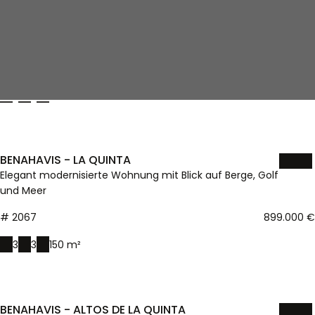
# 2069
890.000 €
2
3
115 m²
BENAHAVIS - LA QUINTA
Elegant modernisierte Wohnung mit Blick auf Berge, Golf
und Meer
# 2067
899.000 €
3
3
150 m²
BENAHAVIS - ALTOS DE LA QUINTA
Duplex-Penthouse mit weitem Blick auf Meer und Golf
# 2059
1.295.000 €