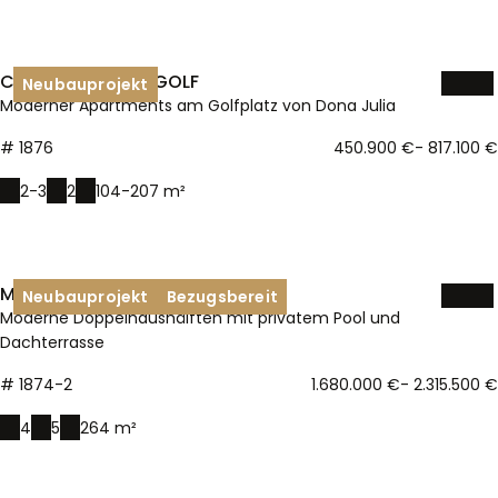
CASARES COSTA GOLF
Neubauprojekt
Moderner Apartments am Golfplatz von Dona Julia
# 1876
450.900 €
- 817.100 €
2-3
2
104-207 m²
Kontakt
MARBELLA - SANTA CLARA
Neubauprojekt
Bezugsbereit
Moderne Doppelhaushälften mit privatem Pool und
Dachterrasse
# 1874-2
1.680.000 €
- 2.315.500 €
4
5
264 m²
MARBELLA - SANTA CLARA
Neubauprojekt
Bezugsbereit
Eigentumswohnungen mit gehobener Aussstattung und