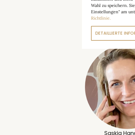
Wahl zu speichern. Si
Einstellungen" am unt
Richtlinie.
Technisch
DETAILLIERTE INF
Technische Cookies s
erforderlich, wie Nav
können daher nicht de
Statistisch
Statistische Cookies 
Benutzerfreundlichkeit
Zum Beispiel durch di
Anzahl der Besuche un
Personalisi
Personalisierungs-Coo
des Nutzers über meh
Nutzer interessiert is
Website zu personalisi
Saskia Han