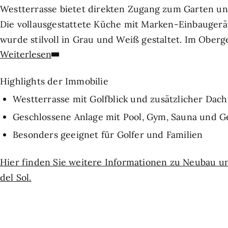
Westterrasse bietet direkten Zugang zum Garten un
Die vollausgestattete Küche mit Marken-Einbauge
wurde stilvoll in Grau und Weiß gestaltet. Im Oberg
Weiterlesen
darunter ein Hauptschlafzimmer mit Ensuite-Bad und
großzügige Dachterrasse mit Fernblick bis zum Mee
Highlights der Immobilie
Wohnanlage bietet einen gepflegten Gemeinschaftsp
Westterrasse mit Golfblick und zusätzlicher Dach
Anbindung an zahlreiche Golfplätze, Strände und Ein
auf moderne Ausstattung, Ruhe und Nähe zu Freizei
Geschlossene Anlage mit Pool, Gym, Sauna und 
Besonders geeignet für Golfer und Familien
Hier finden Sie weitere Informationen zu Neubau un
del Sol.