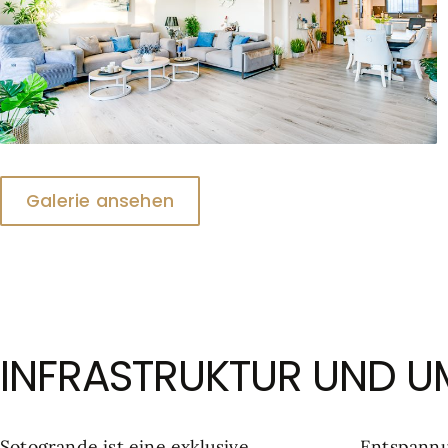
Galerie ansehen
INFRASTRUKTUR UND 
Sotogrande ist eine exklusive
Entspannung und Aktivität. Golfer,