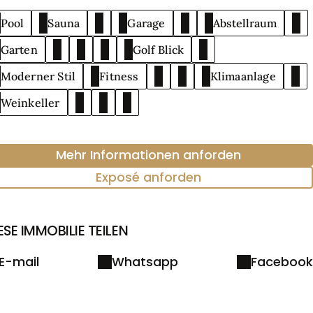
Abstellraum
Pool
Sauna
Garage
Golf Blick
Garten
Moderner Stil
Fitness
Klimaanlage
Weinkeller
Mehr Informationen anforden
Exposé anforden
ESE IMMOBILIE TEILEN
E-mail
Whatsapp
Facebook