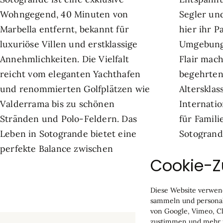
Wohngegend, 40 Minuten von
Segler und Reitsportfans finden
Marbella entfernt, bekannt für
hier ihr Paradies. Die gepflegte
luxuriöse Villen und erstklassige
Umgebung und das internationale
Annehmlichkeiten. Die Vielfalt
Flair machen Sotogrande zu einem
reicht vom eleganten Yachthafen
begehrten Wohnort für alle
und renommierten Golfplätzen wie
Altersklassen. Die renommierte
Valderrama bis zu schönen
Internationale Schule ist ein Grund
Stränden und Polo-Feldern. Das
für Familien aus aller Welt,
Leben in Sotogrande bietet eine
Sotogrande als ihr zuhause zu
perfekte Balance zwischen
wählen.
Cookie-
Diese Website verwend
sammeln und personali
von Google, Vimeo, Cl
zustimmen und mehr ü