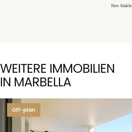
individuellen Nutzer 
Ihre Makle
Markedsfør
Indsamler vores digita
Bruger den indsamlede
brugeren, når denne f
WEITERE IMMOBILIEN
IN MARBELLA
Off-plan