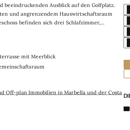
d beeindruckenden Ausblick auf den Golfplatz.
räten und angrenzendem Hauswirtschaftsraum
eschoss befinden sich drei Schlafzimmer,
 Balkon. Ein weiteres Studio mit Bad sowie eine
r runden das Raumangebot ab. Die geschlossene
ool, Fitnessbereich mit Sauna sowie gute
terrasse mit Meerblick
kaufsmöglichkeiten. Ideal für Käufer, die Wert
tangeboten legen.
Gemeinschaftsraum
d Off-plan Immobilien in Marbella und der Costa
DI