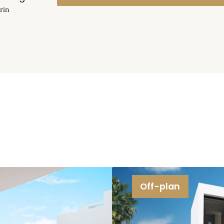
von Interesse sein könnten.
rin
ing
le fodspor, og hvad brugeren interesserer sig for.
 viden til at vise personrettede annoncer for
ærdes på nettet.