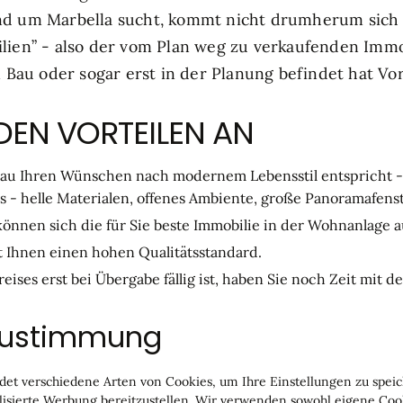
d um Marbella sucht, kommt nicht drumherum sich 
ien” - also der vom Plan weg zu verkaufenden Immob
 Bau oder sogar erst in der Planung befindet hat Vo
DEN VORTEILEN AN
enau Ihren Wünschen nach modernem Lebensstil entspricht -
- helle Materialen, offenes Ambiente, große Panoramafenst
önnen sich die für Sie beste Immobilie in der Wohnanlage 
t Ihnen einen hohen Qualitätsstandard.
ises erst bei Übergabe fällig ist, haben Sie noch Zeit mit 
IRD OFT EMPFUNDEN
Zustimmung
Ihre neue Immobilie warten und können nicht gleich einzieh
et verschiedene Arten von Cookies, um Ihre Einstellungen zu speich
sierte Werbung bereitzustellen. Wir verwenden sowohl eigene Cook