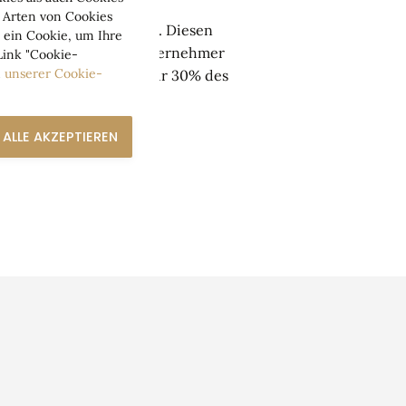
s vorzustellen.
 Arten von Cookies
es investierten Kapitals. Diesen
 ein Cookie, um Ihre
n die Fristen vom Bauunternehmer
Link "Cookie-
n
unserer Cookie-
während der Bauphase nur 30% des