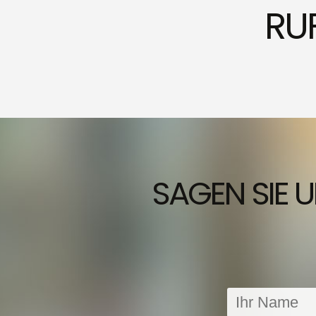
Nutzer interessiert is
RUF
Website zu personalisi
individuellen Nutzer 
Markedsfør
Indsamler vores digita
Bruger den indsamlede
brugeren, når denne f
SAGEN SIE 