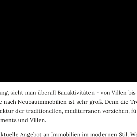
ang, sieht man überall Bauaktivitäten - von Villen bi
e nach Neubauimmobilien ist sehr groß. Denn die T
ektur der traditionellen, mediterranen vorziehen, fü
ments und Villen.
 aktuelle Angebot an Immobilien im modernen Stil. 