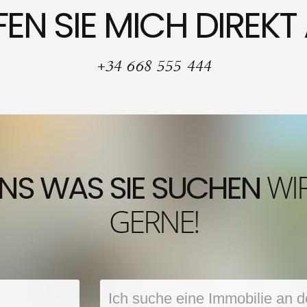
t oder wonach er sucht, um den Inhalt einer
EN SIE MICH DIREKT
eren – d. h. Inhalte anzuzeigen, die für den
von Interesse sein könnten.
+34 668 555 444
ing
le fodspor, og hvad brugeren interesserer sig for.
 viden til at vise personrettede annoncer for
ærdes på nettet.
UNS WAS SIE SUCHEN
WIR
GERNE!