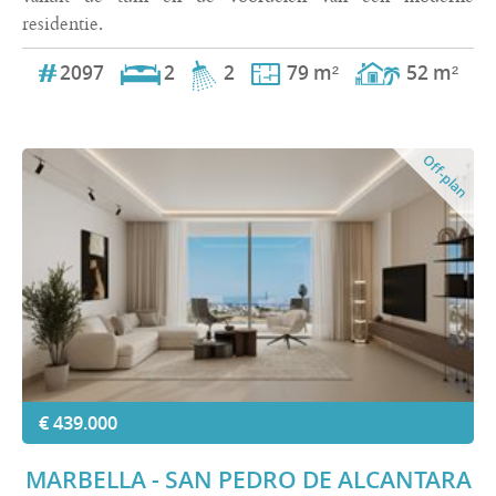
residentie.
2097
2
2
79 m²
52 m²
Off-plan
€ 439.000
MARBELLA - SAN PEDRO DE ALCANTARA