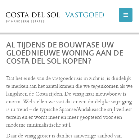
AANBOD COSTA DEL SOL
AL TIJDENS DE BOUWFASE UW
GLOEDNIEUWE WONING AAN DE
AANBOD MARBELLA
COSTA DEL SOL KOPEN?
NIEUWBOUWPROJECTEN
Dat het einde van de vastgoedcrisis in zicht is, is duidelijk
te merken aan het aantal kranen die we tegenkomen als we
VERKOPEN
langsheen de Costa rijden. De vraag naar nieuwbouw is
enorm. Wel stellen we vast dat er een duidelijke wijziging
is in trend – de typische Spaanse/Andalusische stijl verliest
INFO
terrein en er wordt meer en meer geopteerd voor een
moderne minimalistische stijl.
OVER ONS
Daar de vraag groter is dan het aanwezige aanbod van