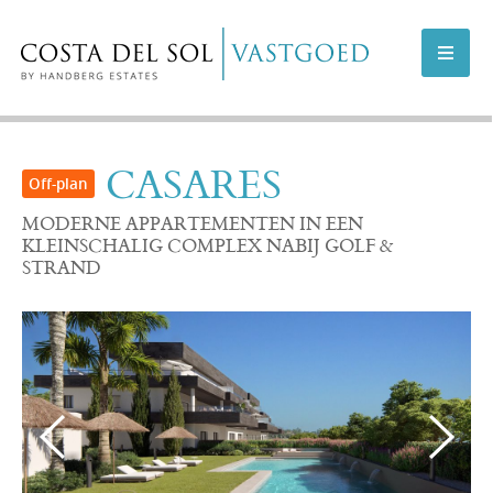
AANBOD COSTA DEL SOL
CASARES
AANBOD MARBELLA
MODERNE APPARTEMENTEN IN EEN
KLEINSCHALIG COMPLEX NABIJ GOLF &
STRAND
NIEUWBOUWPROJECTEN
VERKOPEN
INFO
OVER ONS