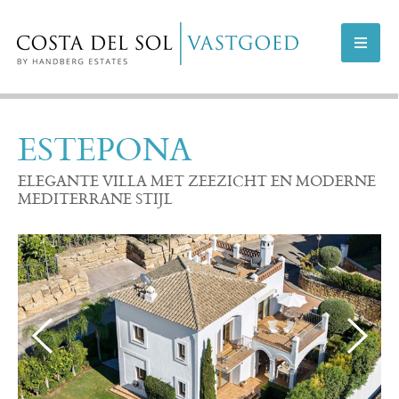
AANBOD COSTA DEL SOL
ESTEPONA
AANBOD MARBELLA
ELEGANTE VILLA MET ZEEZICHT EN MODERNE
MEDITERRANE STIJL
NIEUWBOUWPROJECTEN
VERKOPEN
INFO
OVER ONS