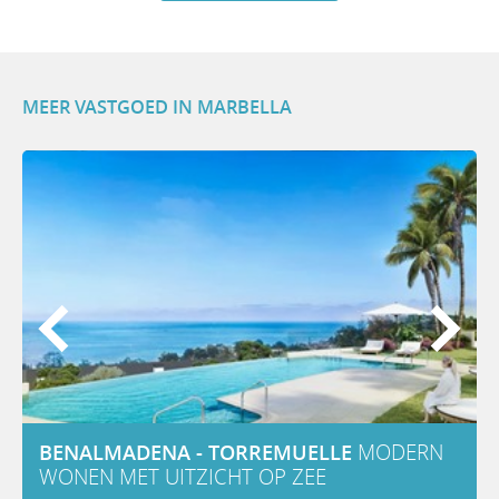
MEER VASTGOED IN MARBELLA
BENALMADENA - TORREMUELLE
MODERN
MODERN
WONEN MET UITZICHT OP ZEE
WONEN