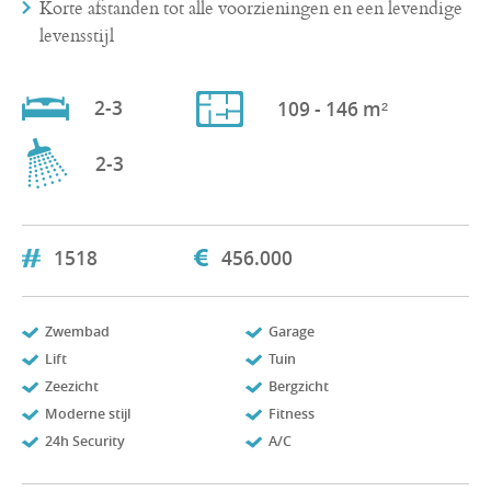
Korte afstanden tot alle voorzieningen en een levendige
levensstijl
2-3
109 - 146 m²
2-3
1518
456.000
Zwembad
Garage
Lift
Tuin
Zeezicht
Bergzicht
Moderne stijl
Fitness
24h Security
A/C