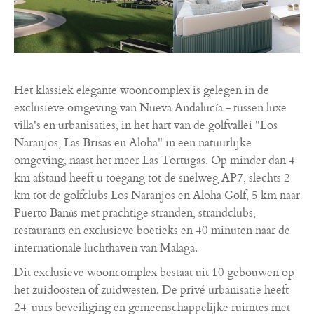
Het klassiek elegante wooncomplex is gelegen in de
exclusieve omgeving van Nueva Andalucía - tussen luxe
villa's en urbanisaties, in het hart van de golfvallei "Los
Naranjos, Las Brisas en Aloha" in een natuurlijke
omgeving, naast het meer Las Tortugas. Op minder dan 4
km afstand heeft u toegang tot de snelweg AP7, slechts 2
km tot de golfclubs Los Naranjos en Aloha Golf, 5 km naar
Puerto Banús met prachtige stranden, strandclubs,
restaurants en exclusieve boetieks en 40 minuten naar de
internationale luchthaven van Malaga.
Dit exclusieve wooncomplex bestaat uit 10 gebouwen op
het zuidoosten of zuidwesten. De privé urbanisatie heeft
24-uurs beveiliging en gemeenschappelijke ruimtes met