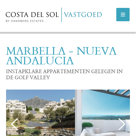
AANBOD COSTA DEL SOL
MARBELLA - NUEVA
ANDALUCIA
AANBOD MARBELLA
INSTAPKLARE APPARTEMENTEN GELEGEN IN
NIEUWBOUWPROJECTEN
DE GOLF VALLEY
VERKOPEN
INFO
OVER ONS