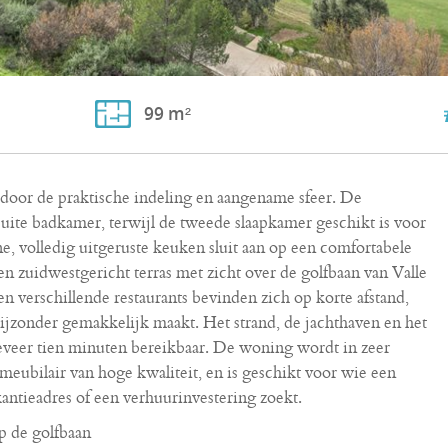
99 m²
door de praktische indeling en aangename sfeer. De
uite badkamer, terwijl de tweede slaapkamer geschikt is voor
e, volledig uitgeruste keuken sluit aan op een comfortabele
en zuidwestgericht terras met zicht over de golfbaan van Valle
 verschillende restaurants bevinden zich op korte afstand,
bijzonder gemakkelijk maakt. Het strand, de jachthaven en het
eveer tien minuten bereikbaar. De woning wordt in zeer
meubilair van hoge kwaliteit, en is geschikt voor wie een
kantieadres of een verhuurinvestering zoekt.
p de golfbaan