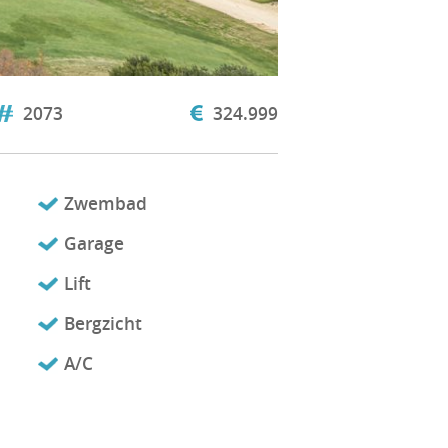
2073
324.999
Zwembad
Garage
Lift
Bergzicht
A/C