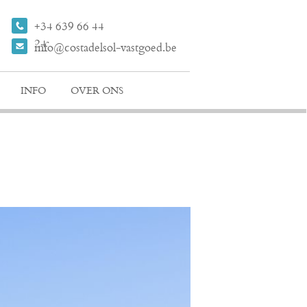
+34 639 66 44
24
info@costadelsol-vastgoed.be
INFO
OVER ONS