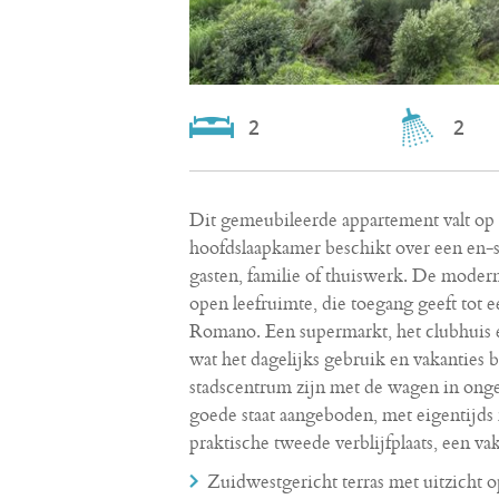
2
2
Dit gemeubileerde appartement valt op 
hoofdslaapkamer beschikt over een en-s
gasten, familie of thuiswerk. De modern
open leefruimte, die toegang geeft tot e
Romano. Een supermarkt, het clubhuis en
wat het dagelijks gebruik en vakanties 
stadscentrum zijn met de wagen in ong
goede staat aangeboden, met eigentijds 
praktische tweede verblijfplaats, een va
Zuidwestgericht terras met uitzicht o