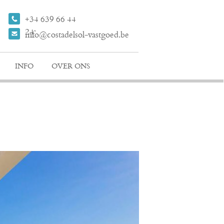
+34 639 66 44
24
info@costadelsol-vastgoed.be
INFO
OVER ONS