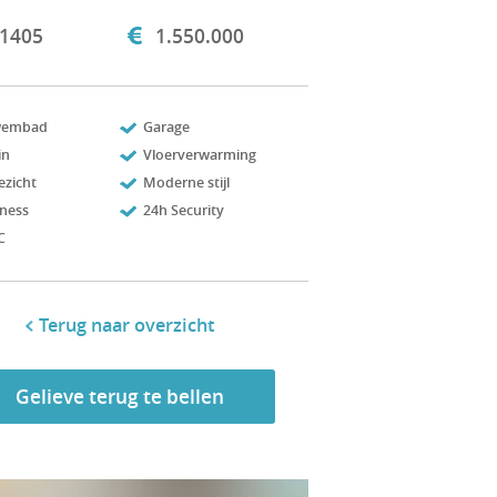
1405
1.550.000
wembad
Garage
in
Vloerverwarming
ezicht
Moderne stijl
tness
24h Security
C
Terug naar overzicht
Gelieve terug te bellen