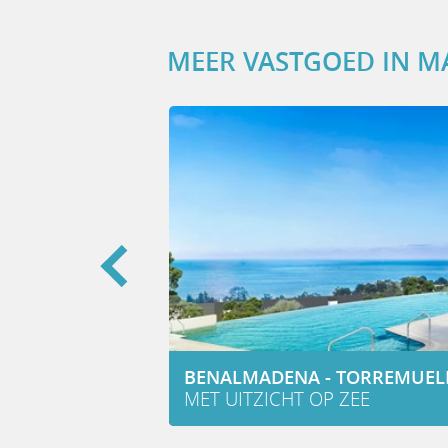
MEER VASTGOED IN M
RN
N
ET STRAND
BENALMADENA - TORREMUEL
MET UITZICHT OP ZEE
D