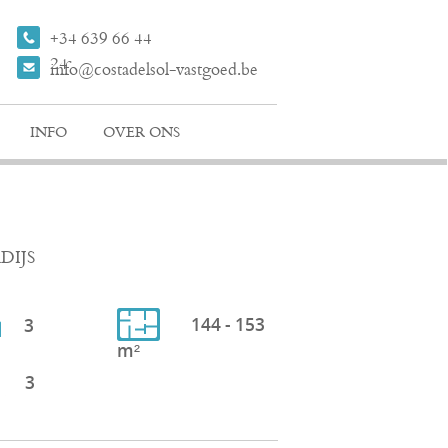
+34 639 66 44
24
info@costadelsol-vastgoed.be
INFO
OVER ONS
DIJS
144 - 153
3
m²
3