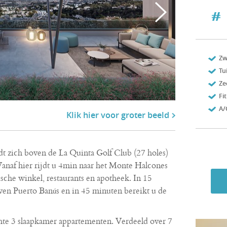
Z
Tu
Ze
Fi
A/
Klik hier voor groter beeld
t zich boven de La Quinta Golf Club (27 holes)
anaf hier rijdt u 4min naar het Monte Halcones
che winkel, restaurants en apotheek. In 15
en Puerto Banús en in 45 minuten bereikt u de
chte 3 slaapkamer appartementen. Verdeeld over 7