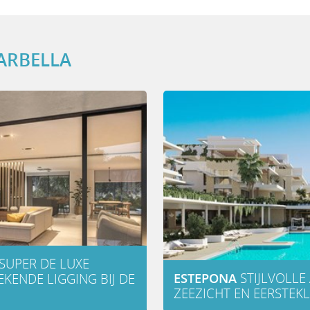
ARBELLA
SUPER DE LUXE
ESTEPONA
STIJLVOLL
ENDE LIGGING BIJ DE
ZEEZICHT EN EERSTEK
SUPER
DE