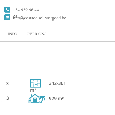
+34 639 66 44
24
info@costadelsol-vastgoed.be
INFO
OVER ONS
342-361
3
m²
3
929 m²