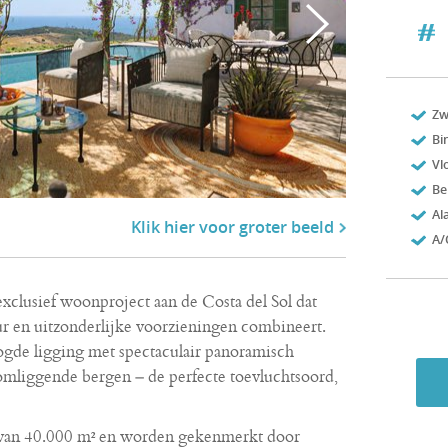
Z
Bi
Vl
Be
Al
Klik hier voor groter beeld
A/
clusief woonproject aan de Costa del Sol dat
r en uitzonderlijke voorzieningen combineert.
oogde ligging met spectaculair panoramisch
omliggende bergen – de perfecte toevluchtsoord,
e van 40.000 m² en worden gekenmerkt door