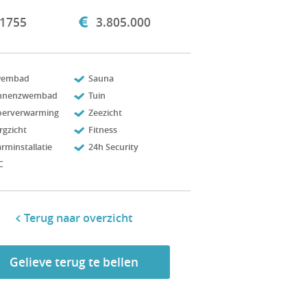
1755
3.805.000
wembad
Sauna
nnenzwembad
Tuin
oerverwarming
Zeezicht
rgzicht
Fitness
arminstallatie
24h Security
C
Terug naar overzicht
Gelieve terug te bellen