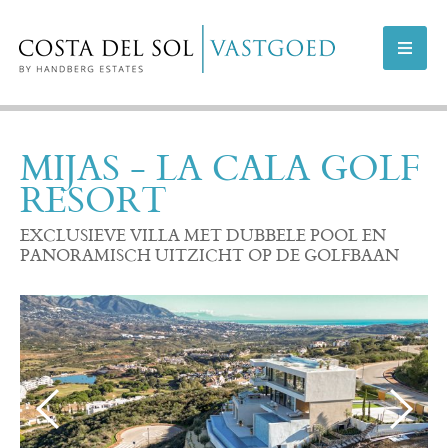
AANBOD COSTA DEL SOL
MIJAS - LA CALA GOLF
RESORT
AANBOD MARBELLA
EXCLUSIEVE VILLA MET DUBBELE POOL EN
NIEUWBOUWPROJECTEN
PANORAMISCH UITZICHT OP DE GOLFBAAN
VERKOPEN
INFO
OVER ONS