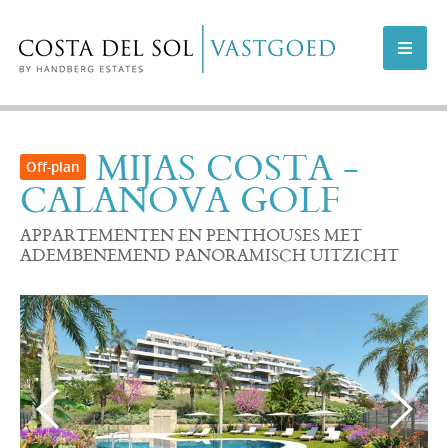
AANBOD COSTA DEL SOL
MIJAS COSTA -
CALANOVA GOLF
AANBOD MARBELLA
APPARTEMENTEN EN PENTHOUSES MET
NIEUWBOUWPROJECTEN
ADEMBENEMEND PANORAMISCH UITZICHT
VERKOPEN
INFO
OVER ONS