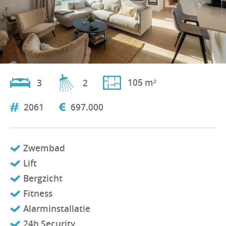
3
105 m²
2
2061
697.000
Zwembad
Lift
Bergzicht
Fitness
Alarminstallatie
24h Security